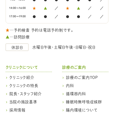
★
▲
／
★
▲
／
／
14:00～16:00
●
●
／
●
●
／
／
17:00～19:00
★
…予約検査 予約は電話予約制です。
▲
…訪問診療
水曜日午後・土曜日午後・日曜日・祝日
休診日
クリニックについて
診療のご案内
クリニック紹介
診療のご案内TOP
クリニックの特長
内科
院長・スタッフ紹介
循環器内科
当院の施設基準
睡眠時無呼吸症候群
採用情報
腸内環境について