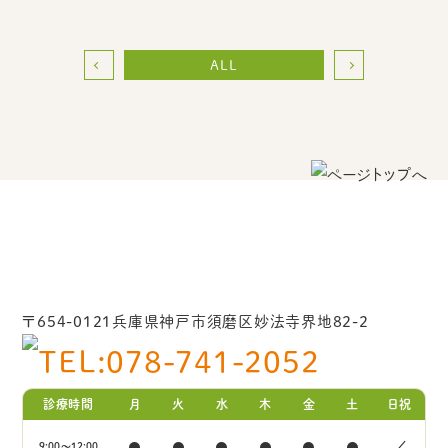
ALL
〒654-0121兵庫県神戸市須磨区妙法寺界地82-2
078-741-2052
診療時間
月
火
水
木
金
土
日祝
●
●
●
●
●
●
／
9:00～12:00