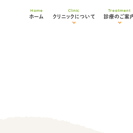
ホーム
クリニックについて
診療のご案
クリニック紹介
診療のご案内TOP
生
クリニックの特長
内科
院長・スタッフ紹介
循環器内科
採用情報
睡眠時無呼吸症候群
腸内環境について
腸内環境健診・治療
肥満・脂肪肝健診
健康診断
予防接種