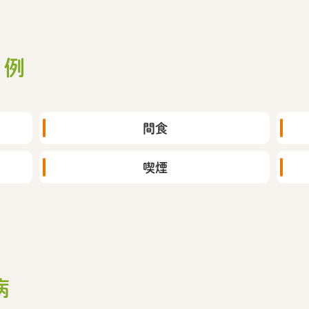
の例
間食
喫煙
病