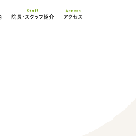
内
院長・スタッフ紹介
アクセス
活習慣病
高血圧
糖尿病
脂肪肝