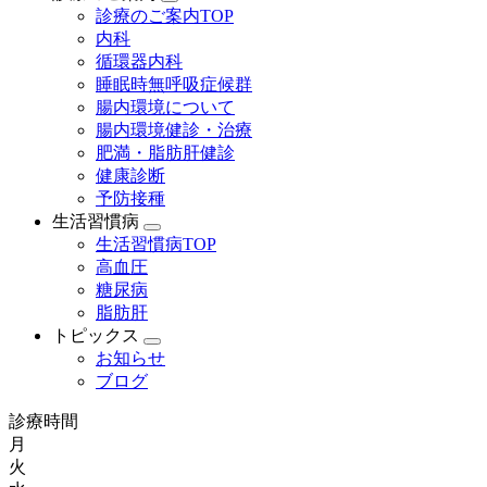
診療のご案内TOP
内科
循環器内科
睡眠時無呼吸症候群
腸内環境について
腸内環境健診・治療
肥満・脂肪肝健診
健康診断
予防接種
生活習慣病
生活習慣病TOP
高血圧
糖尿病
脂肪肝
トピックス
お知らせ
ブログ
診療時間
月
火