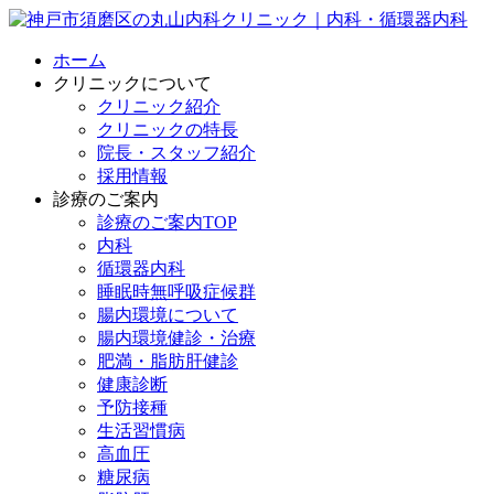
ホーム
クリニックについて
クリニック紹介
クリニックの特長
院長・スタッフ紹介
採用情報
診療のご案内
診療のご案内TOP
内科
循環器内科
睡眠時無呼吸症候群
腸内環境について
腸内環境健診・治療
肥満・脂肪肝健診
健康診断
予防接種
生活習慣病
高血圧
糖尿病